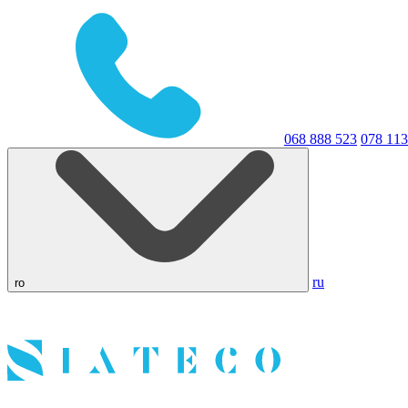
068 888 523
078 113
ru
ro