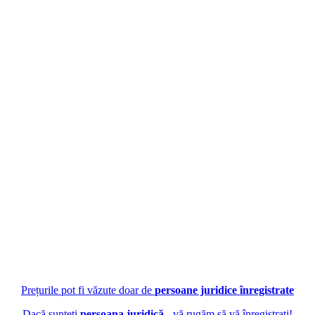
Prețurile pot fi văzute doar de
persoane juridice înregistrate
Dacă sunteți
persoana juridică
- vă rugăm să vă înregistrați!