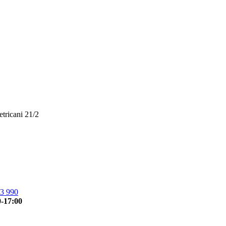
etricani 21/2
3 990
0-17:00