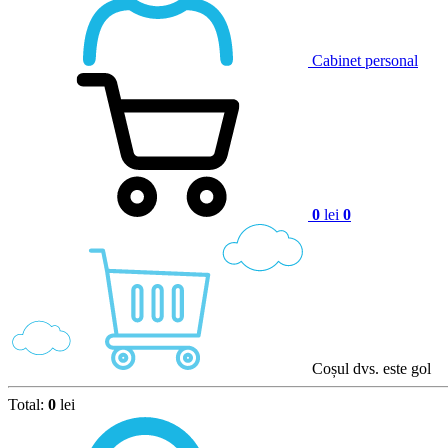
Cabinet personal
0
lei
0
Coșul dvs. este gol
Total:
0
lei