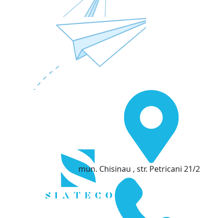
mun. Chisinau , str. Petricani 21/2