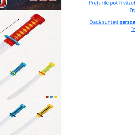
Prețurile pot fi văz
în
Dacă sunteți
persoa
î