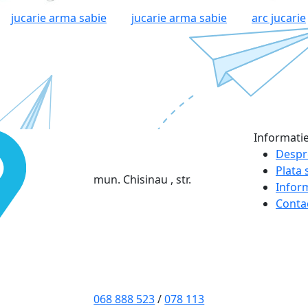
jucarie arma sabie
jucarie arma sabie
arc jucarie
Informati
Despr
Plata s
mun. Chisinau , str.
Infor
Conta
068 888 523
/
078 113