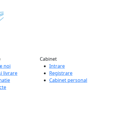
e
Cabinet
e noi
Intrare
i livrare
Registrare
matie
Cabinet personal
cte