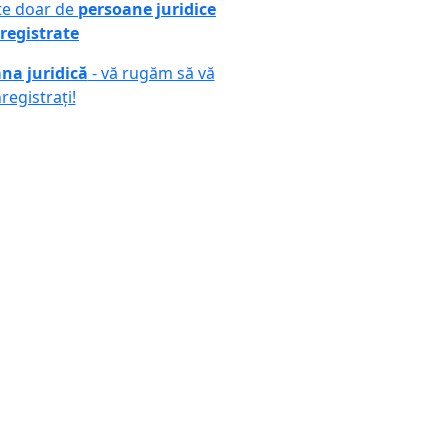
ute doar de
persoane juridice
registrate
na juridică
- vă rugăm să vă
nregistrați!