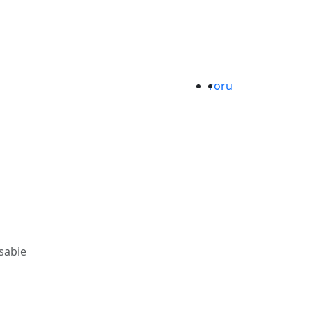
ro
ru
sabie