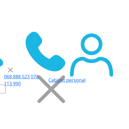
068 888 523
078
Cabinet personal
113 990