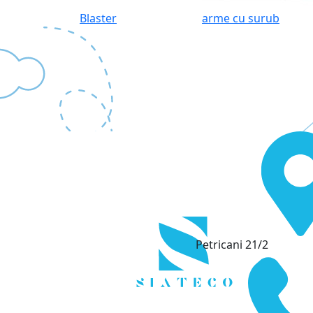
Blaster
arme cu surub
Petricani 21/2