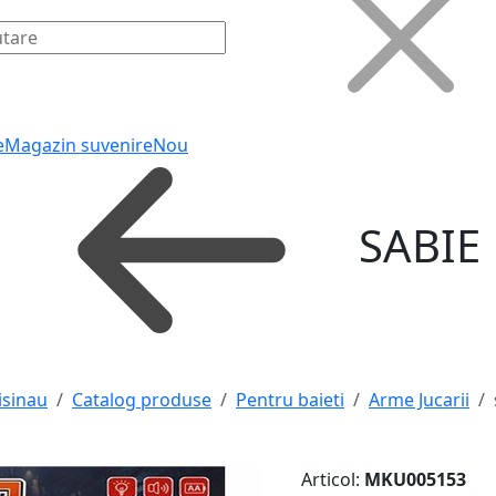
e
Magazin suvenire
Nou
SABIE
isinau
Catalog produse
Pentru baieti
Arme Jucarii
Articol:
MKU005153