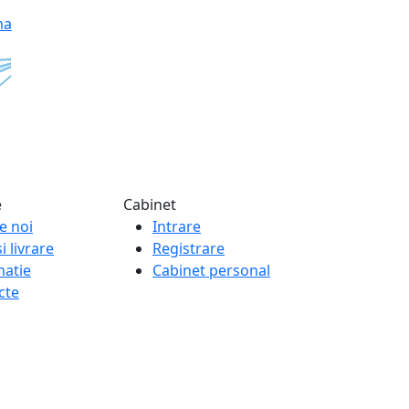
ma
e
Cabinet
e noi
Intrare
i livrare
Registrare
matie
Cabinet personal
cte