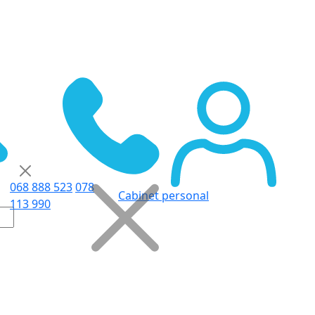
068 888 523
078
Cabinet personal
113 990