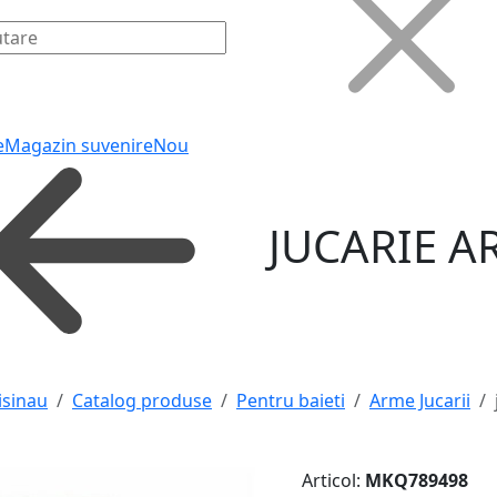
e
Magazin suvenire
Nou
JUCARIE A
isinau
Catalog produse
Pentru baieti
Arme Jucarii
Articol:
MKQ789498