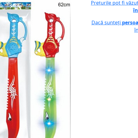
Prețurile pot fi văz
în
Dacă sunteți
persoa
î