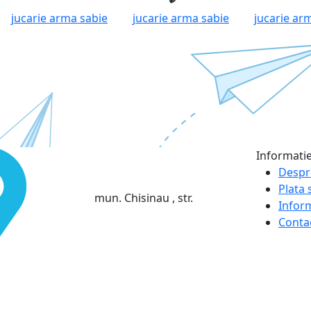
jucarie arma sabie
jucarie arma sabie
jucarie ar
Informati
Despr
Plata s
mun. Chisinau , str.
Infor
Conta