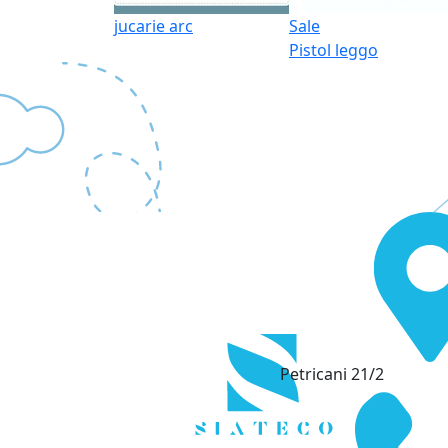
jucarie arc
Sale
Pistol leggo
Petricani 21/2