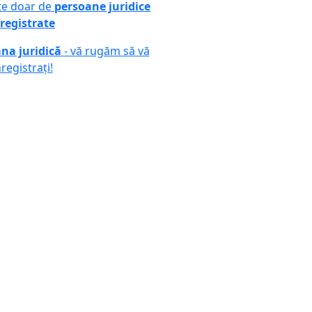
ute doar de
persoane juridice
registrate
na juridică
- vă rugăm să vă
nregistrați!