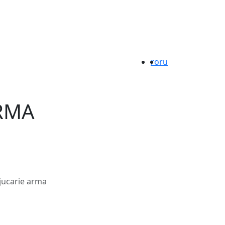
ro
ru
RMA
jucarie arma