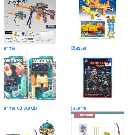
arma
Blaster
arme cu surub
Jucarie