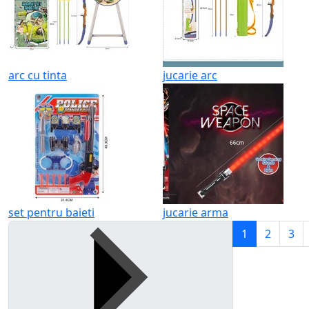
arc cu tinta
jucarie arc
set pentru baieti
jucarie arma
1
2
3