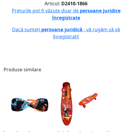
Articol:
D2410-1866
Prețurile pot fi văzute doar de
persoane juridice
înregistrate
Dacă sunteți
persoana juridică
- vă rugăm să vă
înregistrați!
Produse similare