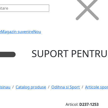
e
Magazin suvenire
Nou
SUPORT PENTRU
isinau
Catalog produse
Odihna si Sport
Articole spor
Articol:
D237-1253