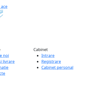
 ace
e
Cabinet
e noi
Intrare
i livrare
Registrare
matie
Cabinet personal
cte