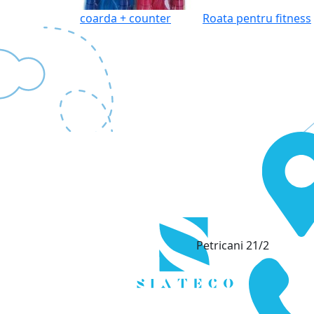
coarda + counter
Roata pentru fitness
Petricani 21/2