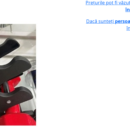
Prețurile pot fi văz
în
Dacă sunteți
persoa
î