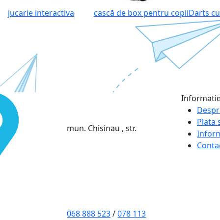
jucarie interactiva
cască de box pentru copii
Darts cu
Informati
Despr
Plata s
mun. Chisinau , str.
Infor
Conta
068 888 523
/
078 113