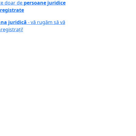
ute doar de
persoane juridice
registrate
na juridică
- vă rugăm să vă
nregistrați!