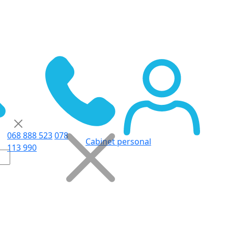
068 888 523
078
Cabinet personal
113 990