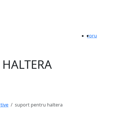
ro
ru
 HALTERA
tive
suport pentru haltera