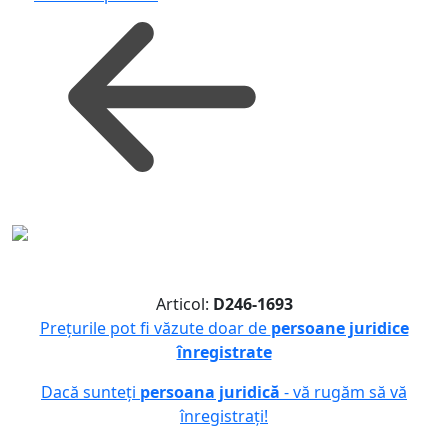
Articol:
D246-1693
Prețurile pot fi văzute doar de
persoane juridice
înregistrate
Dacă sunteți
persoana juridică
- vă rugăm să vă
înregistrați!