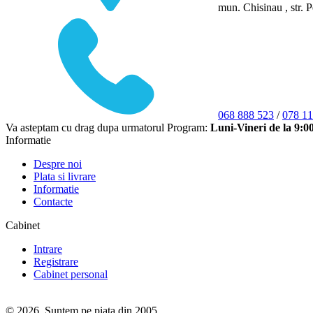
mun. Chisinau , str. P
068 888 523
/
078 11
Va asteptam cu drag dupa urmatorul Program:
Luni-Vineri de la 9:0
Informatie
Despre noi
Plata si livrare
Informatie
Contacte
Cabinet
Intrare
Registrare
Cabinet personal
© 2026. Suntem pe piața din 2005.