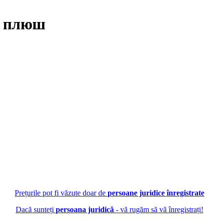
 плюш
Prețurile pot fi văzute doar de
persoane juridice înregistrate
Dacă sunteți
persoana juridică
- vă rugăm să vă înregistrați!