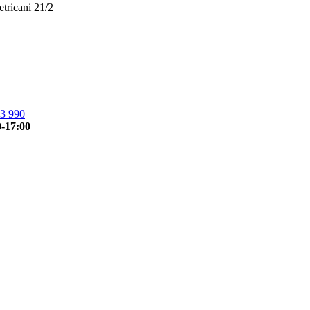
etricani 21/2
3 990
0-17:00