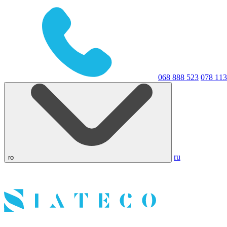
068 888 523
078 113
ru
ro