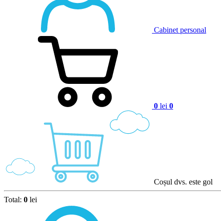
Cabinet personal
0
lei
0
Coșul dvs. este gol
Total:
0
lei