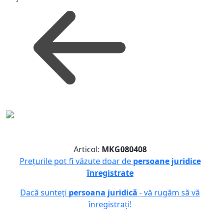
Articol:
MKG080408
Prețurile pot fi văzute doar de
persoane juridice
înregistrate
Dacă sunteți
persoana juridică
- vă rugăm să vă
înregistrați!