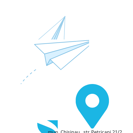
mun. Chisinau , str. Petricani 21/2