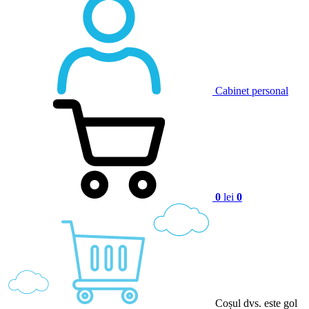
Cabinet personal
0
lei
0
Coșul dvs. este gol