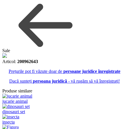
Sale
Articol:
200962643
Prețurile pot fi văzute doar de
persoane juridice înregistrate
Dacă sunteți
persoana juridică
- vă rugăm să vă înregistrați!
Produse similare
jucarie animal
dinosauri set
insecta