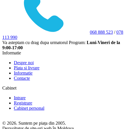
068 888 523
/
078
113 990
Va asteptam cu drag dupa urmatorul Program:
Luni-Vineri de la
9:00-17:00
Informatie
Despre noi
Plata si livrare
Informatie
Contacte
Cabinet
Intrare
Registrare
Cabinet personal
© 2026. Suntem pe piața din 2005.
Dezvoltator de site-uri web în Moldova