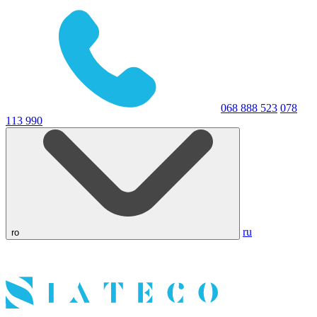
068 888 523
078
113 990
ru
ro