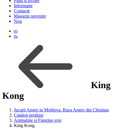
Plata si livrare
Informatie
Contacte
Magazin suvenire
Nou
ro
ru
King
Kong
Jucarii Angro in Moldova. Baza Angro din Chisinau
Catalog produse
Animalute si Figurine eroi
King Kong