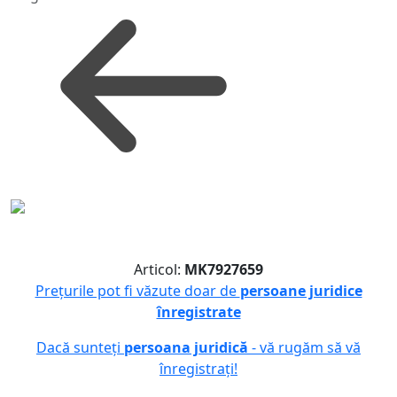
Articol:
MK7927659
Prețurile pot fi văzute doar de
persoane juridice
înregistrate
Dacă sunteți
persoana juridică
- vă rugăm să vă
înregistrați!