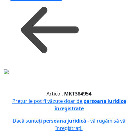
Articol:
MKT384954
Prețurile pot fi văzute doar de
persoane juridice
înregistrate
Dacă sunteți
persoana juridică
- vă rugăm să vă
înregistrați!