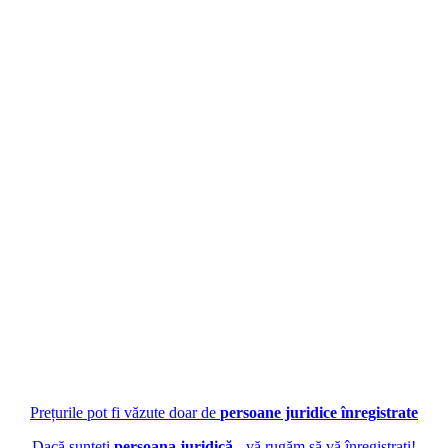
Prețurile pot fi văzute doar de
persoane juridice înregistrate
Dacă sunteți
persoana juridică
- vă rugăm să vă înregistrați!