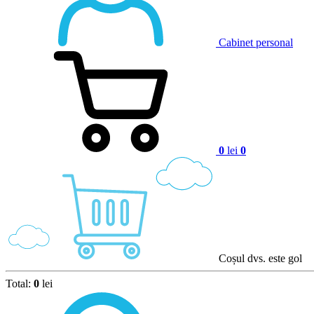
Cabinet personal
0
lei
0
Coșul dvs. este gol
Total:
0
lei