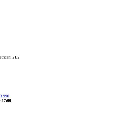
etricani 21/2
3 990
0-17:00