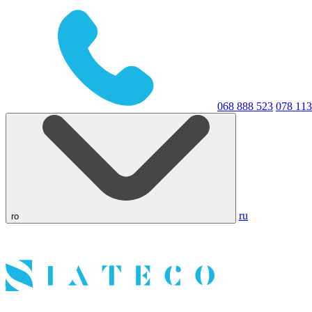
068 888 523
078 113
ru
ro