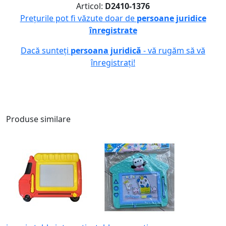
Articol:
D2410-1376
Prețurile pot fi văzute doar de
persoane juridice
înregistrate
Dacă sunteți
persoana juridică
- vă rugăm să vă
înregistrați!
Produse similare