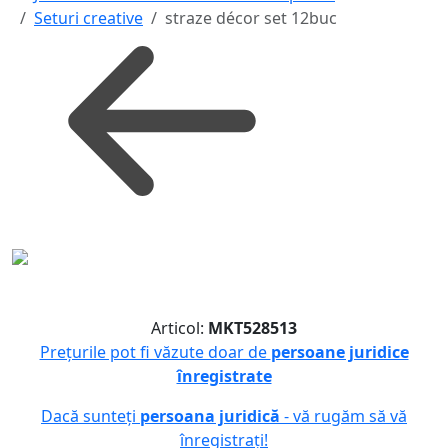
Seturi creative
straze décor set 12buc
Articol:
MKT528513
Prețurile pot fi văzute doar de
persoane juridice
înregistrate
Dacă sunteți
persoana juridică
- vă rugăm să vă
înregistrați!