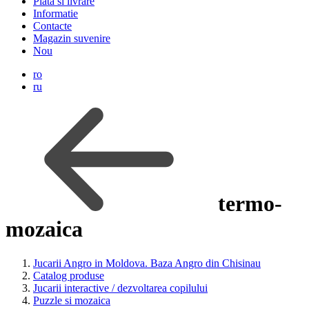
Plata si livrare
Informatie
Contacte
Magazin suvenire
Nou
ro
ru
termo-
mozaica
Jucarii Angro in Moldova. Baza Angro din Chisinau
Catalog produse
Jucarii interactive / dezvoltarea copilului
Puzzle si mozaica