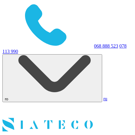
068 888 523
078
113 990
ru
ro