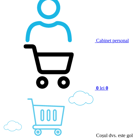
Cabinet personal
0
lei
0
Coșul dvs. este gol