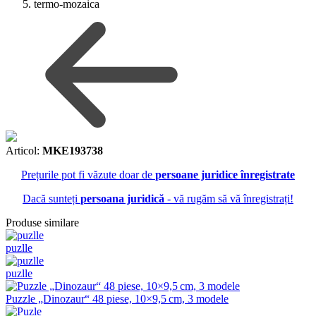
termo-mozaica
Articol:
MKE193738
Prețurile pot fi văzute doar de
persoane juridice înregistrate
Dacă sunteți
persoana juridică
- vă rugăm să vă înregistrați!
Produse similare
puzlle
puzlle
Puzzle „Dinozaur“ 48 piese, 10×9,5 cm, 3 modele