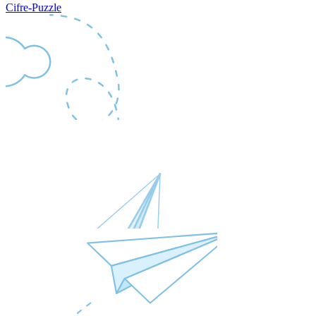
Cifre‑Puzzle