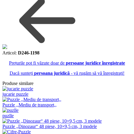
Articol:
D246-1198
Prețurile pot fi văzute doar de
persoane juridice înregistrate
Dacă sunteți
persoana juridică
- vă rugăm să vă înregistrați!
Produse similare
jucarie puzzle
Puzzle ,,Mediu de transport,,
puzlle
Puzzle „Dinozaur“ 48 piese, 10×9,5 cm, 3 modele