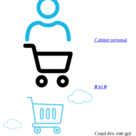
Cabinet personal
0
lei
0
Coșul dvs. este gol