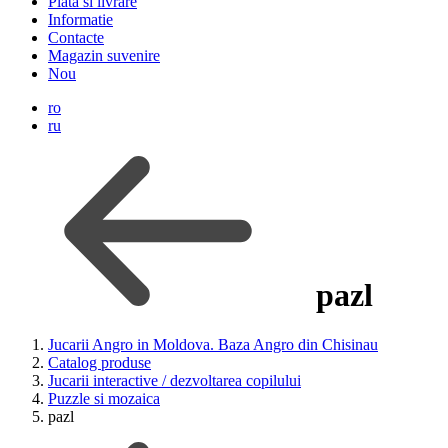
Plata si livrare
Informatie
Contacte
Magazin suvenire
Nou
ro
ru
pazl
Jucarii Angro in Moldova. Baza Angro din Chisinau
Catalog produse
Jucarii interactive / dezvoltarea copilului
Puzzle si mozaica
pazl