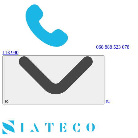
068 888 523
078
113 990
ru
ro