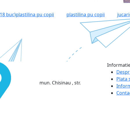
 18 buc)
plastilina pu copii
plastilina pu copii
jucari
Informati
Despr
Plata s
mun. Chisinau , str.
Infor
Conta