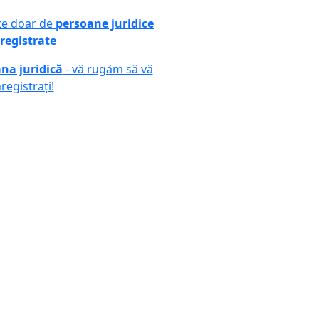
ute doar de
persoane juridice
registrate
na juridică
- vă rugăm să vă
nregistrați!