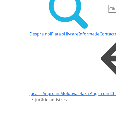
Despre noi
Plata si livrare
Informatie
Contact
Jucarii Angro in Moldova. Baza Angro din Ch
jucărie antistres