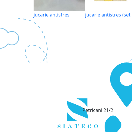
jucarie antistres
jucarie antistres (set
Petricani 21/2