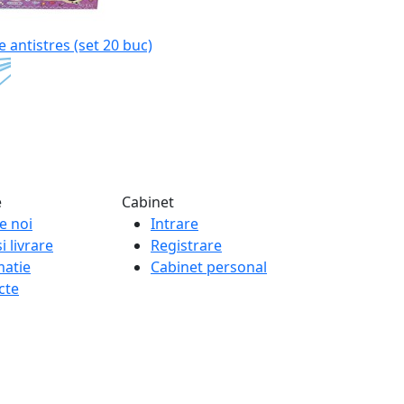
e antistres (set 20 buc)
e
Cabinet
e noi
Intrare
i livrare
Registrare
matie
Cabinet personal
cte