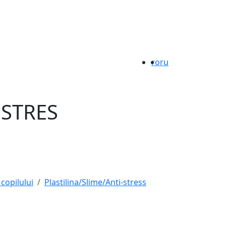
ro
ru
ISTRES
 copilului
Plastilina/Slime/Anti-stress