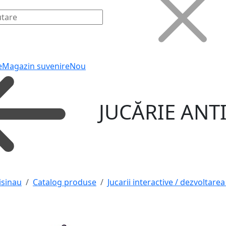
e
Magazin suvenire
Nou
JUCĂRIE ANT
isinau
Catalog produse
Jucarii interactive / dezvoltarea