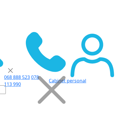
068 888 523
078
Cabinet personal
113 990