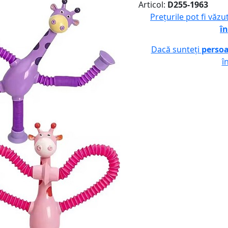
Articol:
D255-1963
Prețurile pot fi văz
în
Dacă sunteți
persoa
î