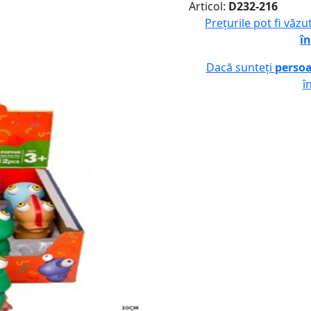
Articol:
D232-216
Prețurile pot fi văz
în
Dacă sunteți
persoa
î