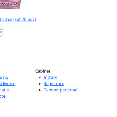
tistres (set 20 buc)
e
Cabinet
e noi
Intrare
i livrare
Registrare
matie
Cabinet personal
cte