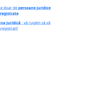
ute doar de
persoane juridice
registrate
na juridică
- vă rugăm să vă
nregistrați!