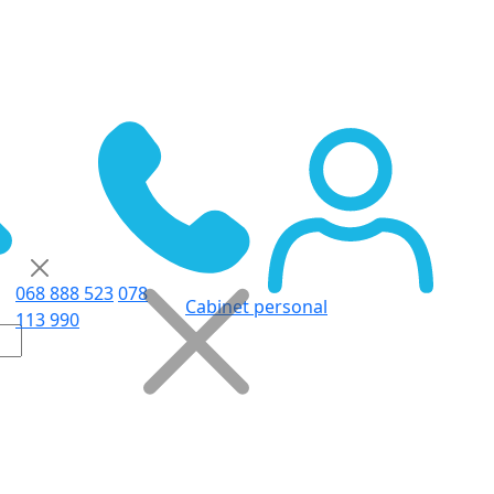
068 888 523
078
Cabinet personal
113 990