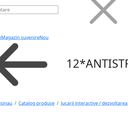
e
Magazin suvenire
Nou
12*ANTIST
isinau
Catalog produse
Jucarii interactive / dezvoltarea