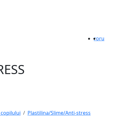
ro
ru
RESS
 copilului
Plastilina/Slime/Anti-stress