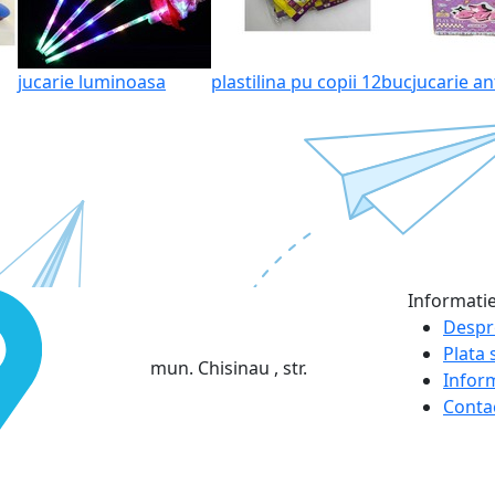
jucarie luminoasa
plastilina pu copii 12buc
jucarie an
Informati
Despr
Plata s
mun. Chisinau , str.
Infor
Conta