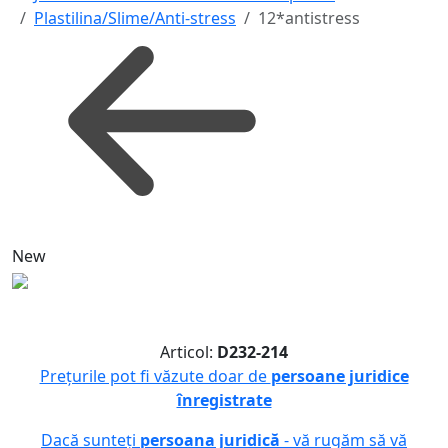
Plastilina/Slime/Anti-stress
12*antistress
New
Articol:
D232-214
Prețurile pot fi văzute doar de
persoane juridice
înregistrate
Dacă sunteți
persoana juridică
- vă rugăm să vă