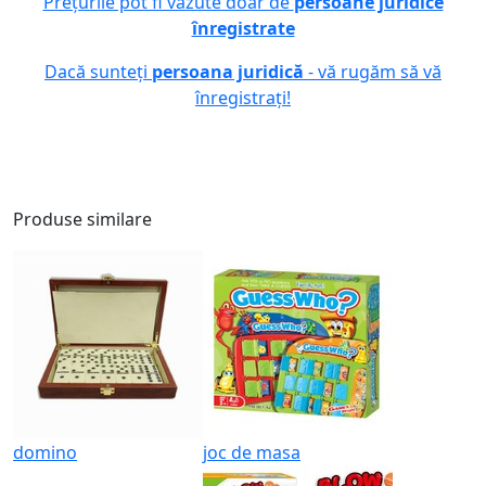
Prețurile pot fi văzute doar de
persoane juridice
înregistrate
Dacă sunteți
persoana juridică
- vă rugăm să vă
înregistrați!
Produse similare
domino
joc de masa