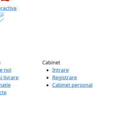
eractiva
e
Cabinet
e noi
Intrare
i livrare
Registrare
matie
Cabinet personal
cte