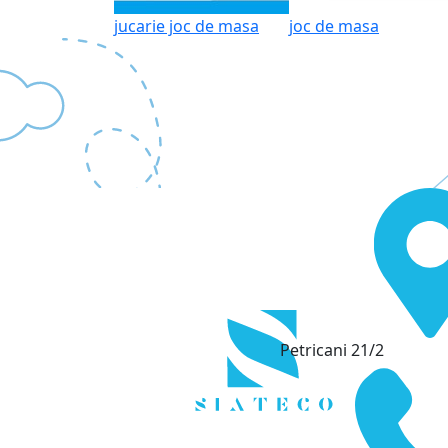
jucarie joc de masa
joc de masa
Petricani 21/2