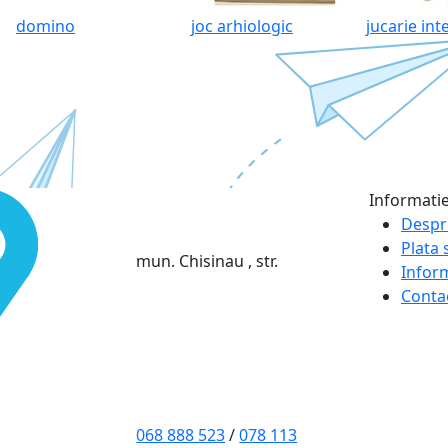
domino
joc arhiologic
jucarie int
Informati
Despr
Plata s
mun. Chisinau , str.
Infor
Conta
068 888 523
/
078 113