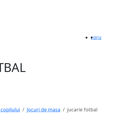
ro
ru
TBAL
 copilului
Jocuri de masa
jucarie fotbal