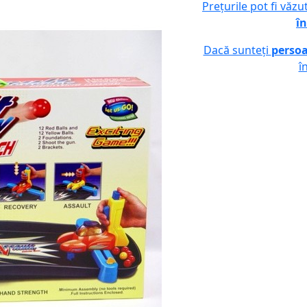
Prețurile pot fi văz
în
Dacă sunteți
persoa
î