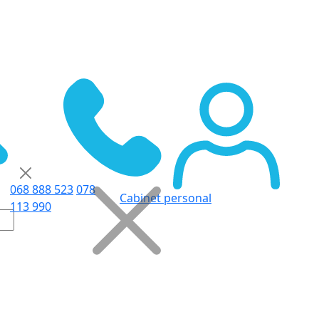
068 888 523
078
Cabinet personal
113 990