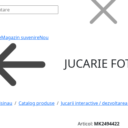
e
Magazin suvenire
Nou
JUCARIE FO
isinau
Catalog produse
Jucarii interactive / dezvoltarea
Articol:
MK2494422