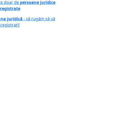
ute doar de
persoane juridice
registrate
na juridică
- vă rugăm să vă
nregistrați!