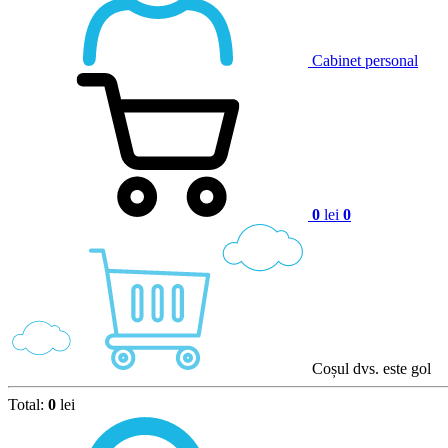
Cabinet personal
0
lei
0
Coșul dvs. este gol
Total:
0
lei