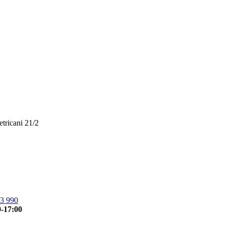
etricani 21/2
3 990
0-17:00