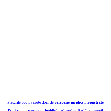
Prețurile pot fi văzute doar de
persoane juridice înregistrate
Dacă sunteți
persoana juridică
- vă rugăm să vă înregistrați!