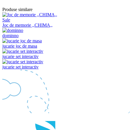
Produse similare
Sale
Joc de memorie ,,CHIMA,,
dominno
jucarie joc de masa
jucarie set interactiv
jucarie set interactiv