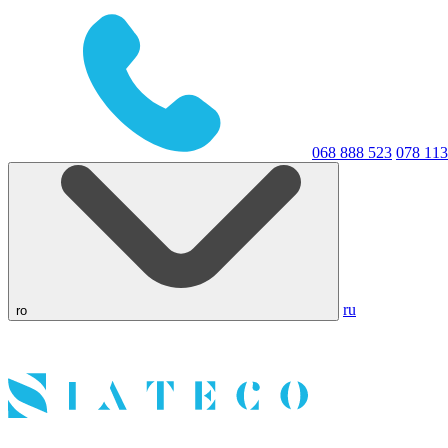
068 888 523
078 113
ru
ro