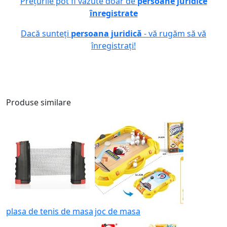
Prețurile pot fi văzute doar de
persoane juridice
înregistrate
Dacă sunteți
persoana juridică
- vă rugăm să vă
înregistrați!
Produse similare
plasa de tenis de masa
joc de masa