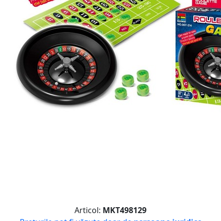
Articol:
MKT498129