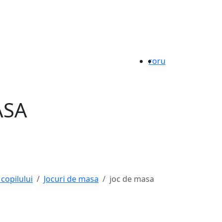
ro
ru
ASA
 copilului
Jocuri de masa
joc de masa