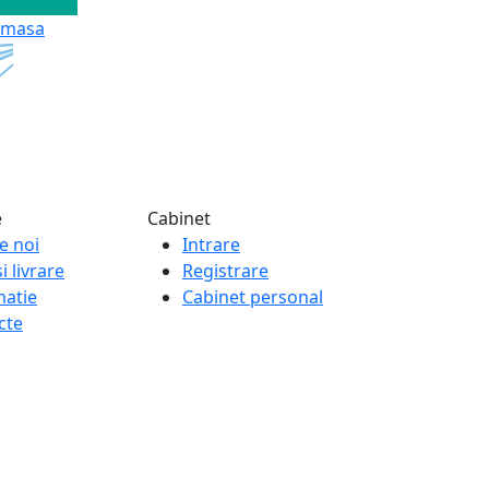
e masa
e
Cabinet
e noi
Intrare
i livrare
Registrare
matie
Cabinet personal
cte