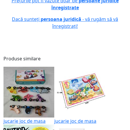
Prețurile pot fi văzute doar de
persoane juridice
înregistrate
Dacă sunteți
persoana juridică
- vă rugăm să vă
înregistrați!
Produse similare
jucarie joc de masa
jucarie joc de masa