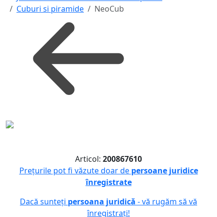
Cuburi si piramide
NeoCub
Articol:
200867610
Prețurile pot fi văzute doar de
persoane juridice
înregistrate
Dacă sunteți
persoana juridică
- vă rugăm să vă
înregistrați!