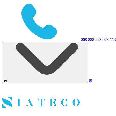
068 888 523
078 113
ru
ro