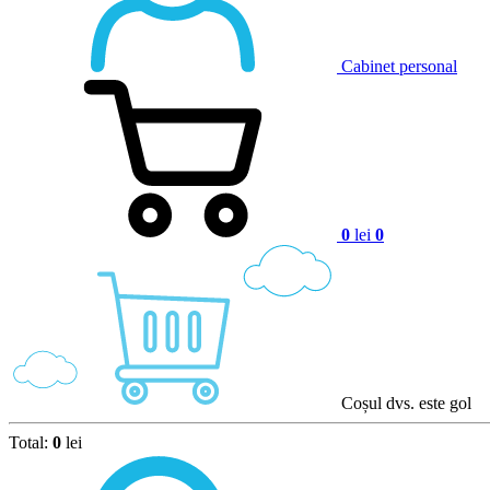
Cabinet personal
0
lei
0
Coșul dvs. este gol
Total:
0
lei