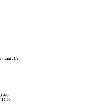
etricani 21/2
3 990
0-17:00