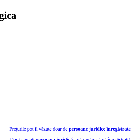
gica
Prețurile pot fi văzute doar de
persoane juridice înregistrate
Dacă sunteți
persoana juridică
- vă rugăm să vă înregistrați!