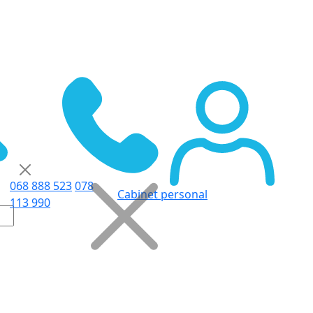
068 888 523
078
Cabinet personal
113 990