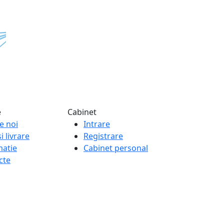
e
Cabinet
e noi
Intrare
i livrare
Registrare
matie
Cabinet personal
cte