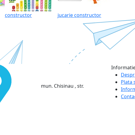
constructor
jucarie constructor
Informati
Despr
Plata s
mun. Chisinau , str.
Infor
Conta