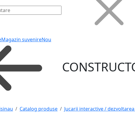
e
Magazin suvenire
Nou
CONSTRUCT
isinau
Catalog produse
Jucarii interactive / dezvoltarea