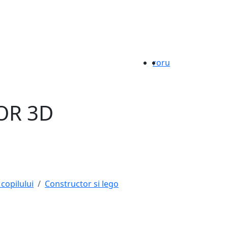
ro
ru
OR 3D
 copilului
Constructor si lego