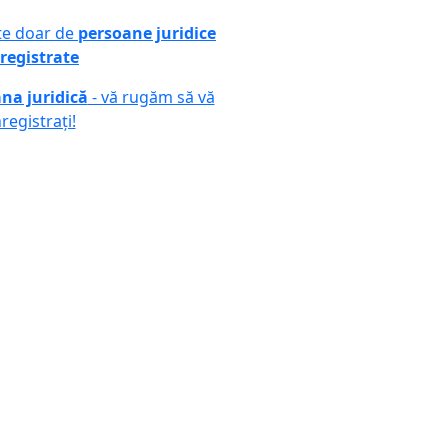
ute doar de
persoane juridice
registrate
na juridică
- vă rugăm să vă
nregistrați!