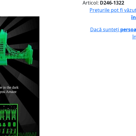
Articol:
D246-1322
Prețurile pot fi văz
în
Dacă sunteți
persoa
î