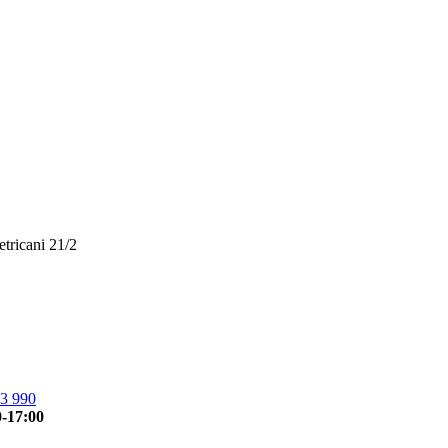
etricani 21/2
3 990
0-17:00