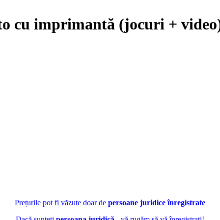
to cu imprimantă (jocuri + video
Prețurile pot fi văzute doar de
persoane juridice înregistrate
Dacă sunteți
persoana juridică
- vă rugăm să vă înregistrați!