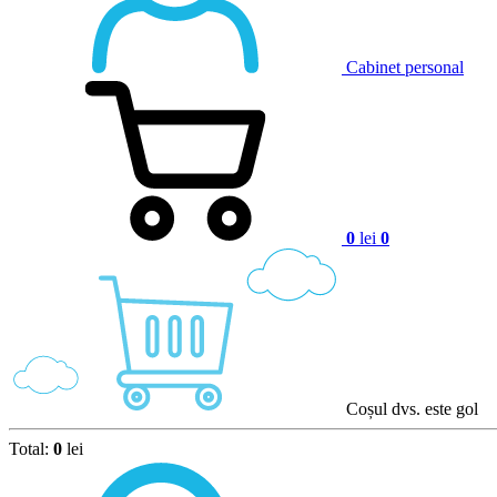
Cabinet personal
0
lei
0
Coșul dvs. este gol
Total:
0
lei