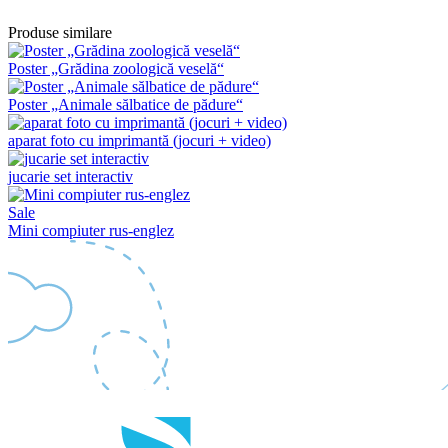
Produse similare
Poster „Grădina zoologică veselă“
Poster „Animale sălbatice de pădure“
aparat foto cu imprimantă (jocuri + video)
jucarie set interactiv
Sale
Mini compiuter rus-englez