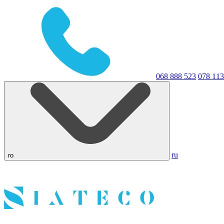
068 888 523
078 113
ru
ro