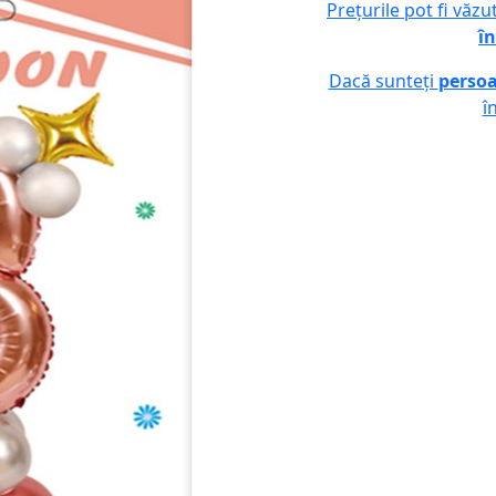
Prețurile pot fi văz
în
Dacă sunteți
persoa
î