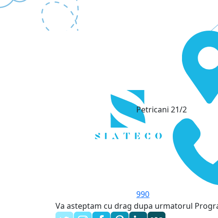
Petricani 21/2
990
Va asteptam cu drag dupa urmatorul Prog