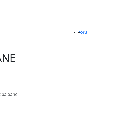
ro
ru
ANE
t baloane