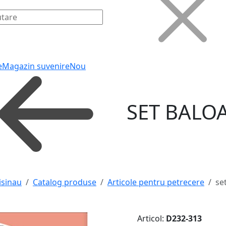
e
Magazin suvenire
Nou
SET BALO
isinau
Catalog produse
Articole pentru petrecere
se
Articol:
D232-313