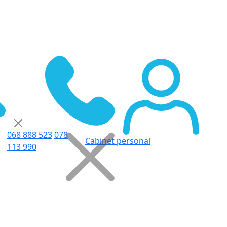
068 888 523
078
Cabinet personal
113 990