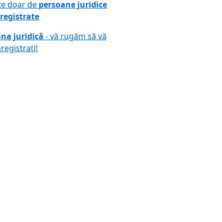
ute doar de
persoane juridice
registrate
na juridică
- vă rugăm să vă
nregistrați!