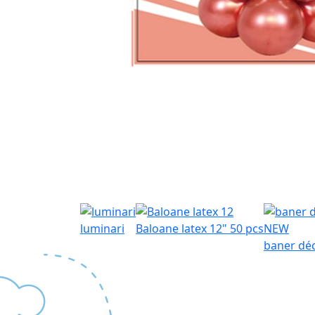
luminari
Baloane latex 12" 50 pcs
NEW
baner dé