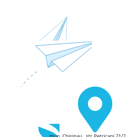
mun. Chisinau , str. Petricani 21/2