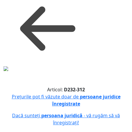
Articol:
D232-312
Prețurile pot fi văzute doar de
persoane juridice
înregistrate
Dacă sunteți
persoana juridică
- vă rugăm să vă
înregistrați!