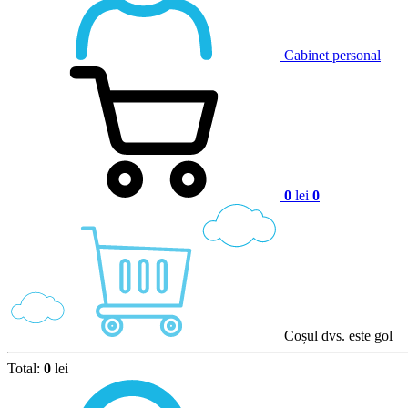
Cabinet personal
0
lei
0
Coșul dvs. este gol
Total:
0
lei