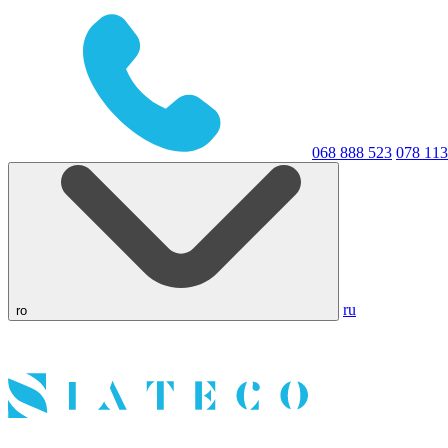
068 888 523
078 113
ru
ro