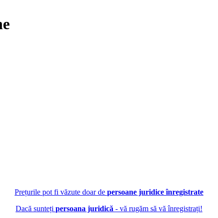
ne
Prețurile pot fi văzute doar de
persoane juridice înregistrate
Dacă sunteți
persoana juridică
- vă rugăm să vă înregistrați!