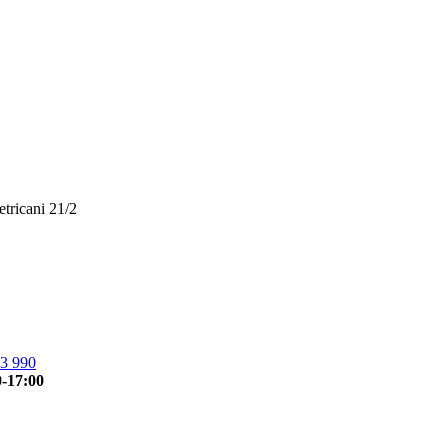
etricani 21/2
3 990
0-17:00