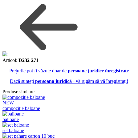
Articol:
D232-271
Prețurile pot fi văzute doar de
persoane juridice înregistrate
Dacă sunteți
persoana juridică
- vă rugăm să vă înregistrați!
Produse similare
NEW
compozitie baloane
balloane
set baloane