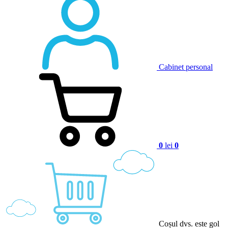
Cabinet personal
0
lei
0
Coșul dvs. este gol