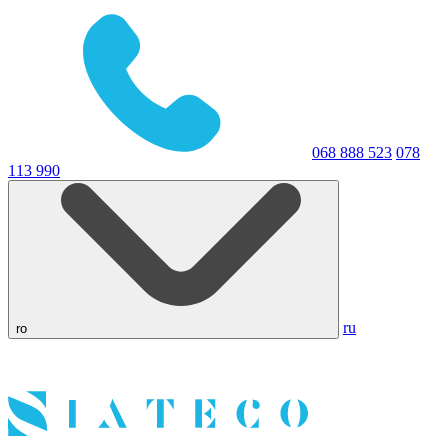
068 888 523
078
113 990
ru
ro