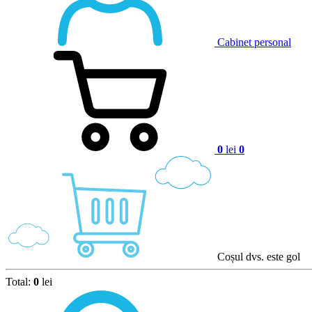
Cabinet personal
0
lei
0
Coșul dvs. este gol
Total:
0
lei