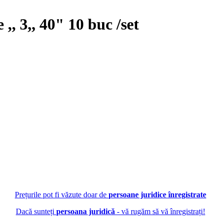
 ,, 3,, 40" 10 buc /set
Prețurile pot fi văzute doar de
persoane juridice înregistrate
Dacă sunteți
persoana juridică
- vă rugăm să vă înregistrați!