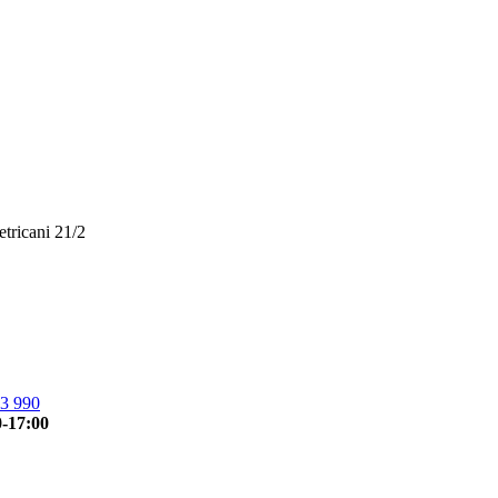
etricani 21/2
3 990
0-17:00