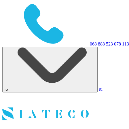
068 888 523
078 113
ru
ro