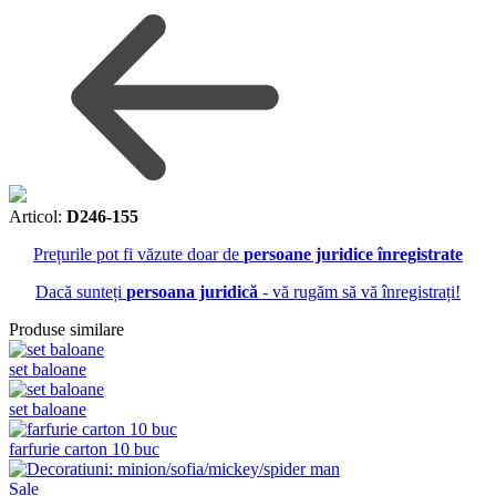
Articol:
D246-155
Prețurile pot fi văzute doar de
persoane juridice înregistrate
Dacă sunteți
persoana juridică
- vă rugăm să vă înregistrați!
Produse similare
set baloane
set baloane
farfurie carton 10 buc
Sale