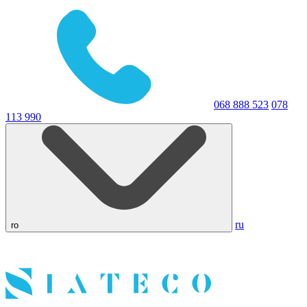
068 888 523
078
113 990
ru
ro