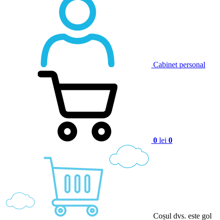
Cabinet personal
0
lei
0
Coșul dvs. este gol