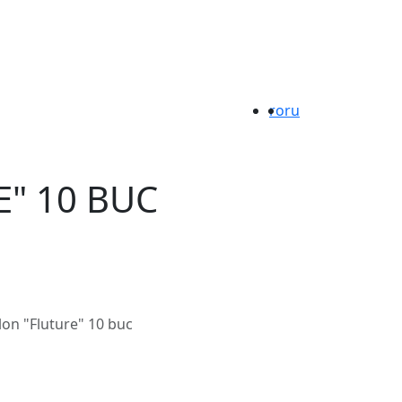
ro
ru
" 10 BUC
lon "Fluture" 10 buc