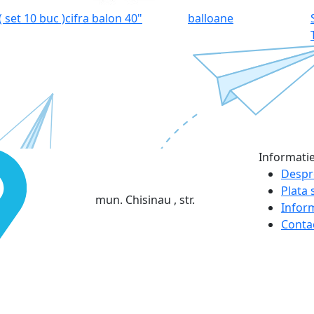
 set 10 buc )
cifra balon 40"
balloane
Informati
Despr
Plata s
mun. Chisinau , str.
Infor
Conta