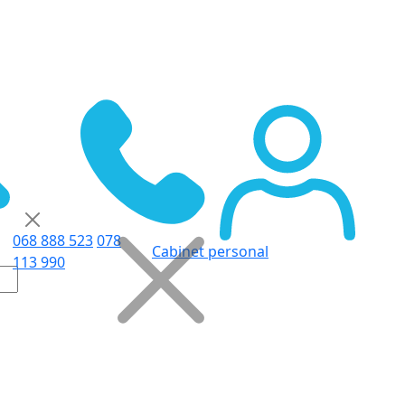
068 888 523
078
Cabinet personal
113 990