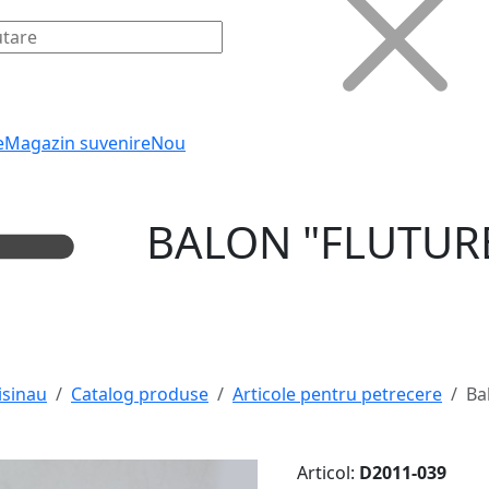
e
Magazin suvenire
Nou
BALON "FLUTURE
isinau
Catalog produse
Articole pentru petrecere
Ba
Articol:
D2011-039