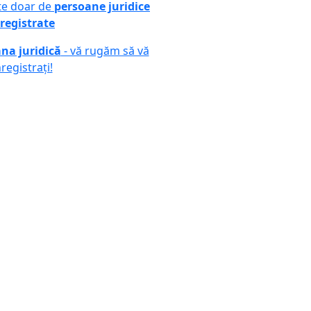
ute doar de
persoane juridice
registrate
na juridică
- vă rugăm să vă
nregistrați!