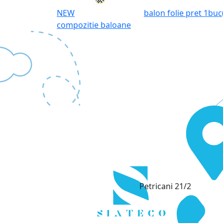
NEW
balon folie pret 1buc(
compozitie baloane
Petricani 21/2