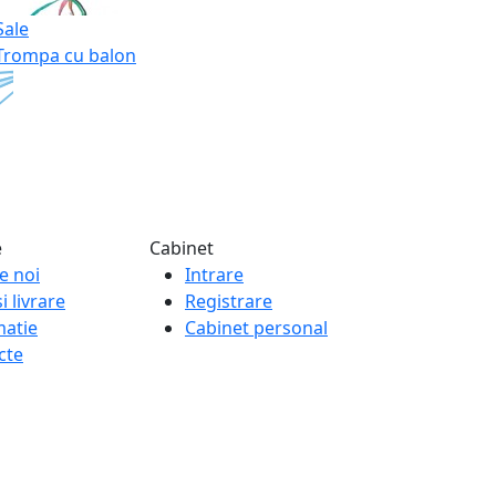
Sale
Trompa cu balon
e
Cabinet
e noi
Intrare
i livrare
Registrare
matie
Cabinet personal
cte