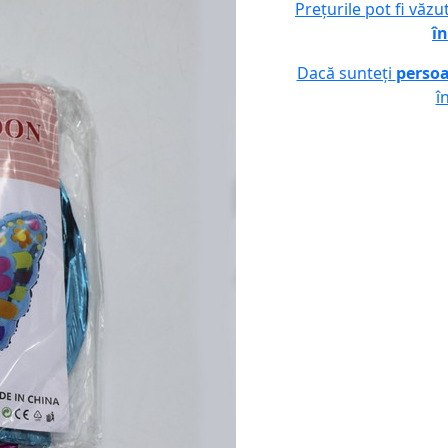
Prețurile pot fi văz
în
Dacă sunteți
persoa
î