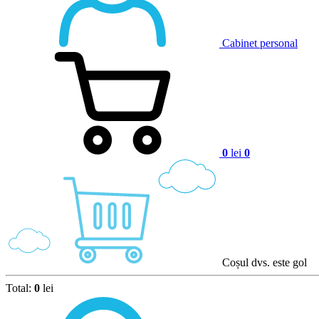
Cabinet personal
0
lei
0
Coșul dvs. este gol
Total:
0
lei