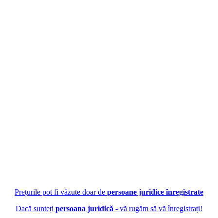
Prețurile pot fi văzute doar de
persoane juridice înregistrate
Dacă sunteți
persoana juridică
- vă rugăm să vă înregistrați!