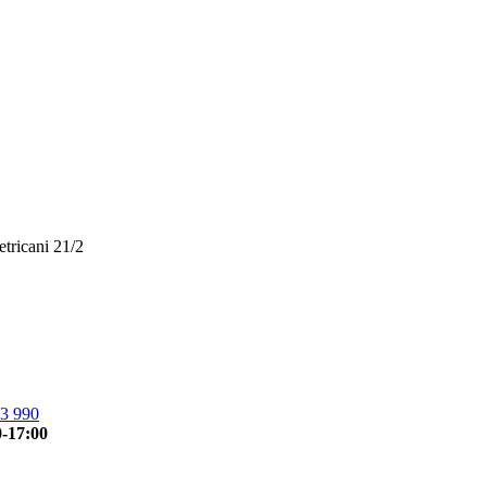
etricani 21/2
3 990
0-17:00