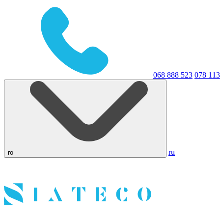
068 888 523
078 113
ru
ro