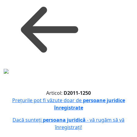
Articol:
D2011-1250
Prețurile pot fi văzute doar de
persoane juridice
înregistrate
Dacă sunteți
persoana juridică
- vă rugăm să vă
înregistrați!