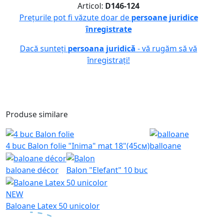
Articol:
D146-124
Prețurile pot fi văzute doar de
persoane juridice
înregistrate
Dacă sunteți
persoana juridică
- vă rugăm să vă
înregistrați!
Produse similare
4 buc Balon folie "Inima" mat 18"(45см)
balloane
baloane décor
Balon "Elefant" 10 buc
NEW
Baloane Latex 50 unicolor