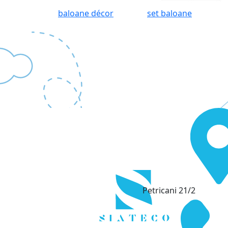
baloane décor
set baloane
Petricani 21/2