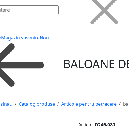
e
Magazin suvenire
Nou
BALOANE D
isinau
Catalog produse
Articole pentru petrecere
ba
Articol:
D246-080