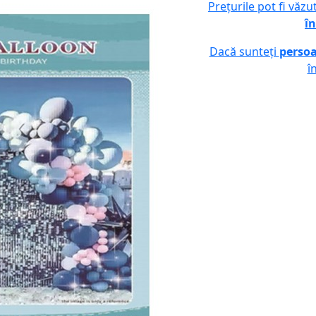
Prețurile pot fi văz
în
Dacă sunteți
persoa
î