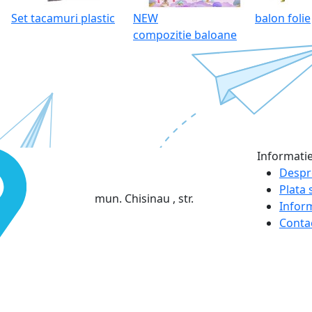
Set tacamuri plastic
NEW
balon folie
compozitie baloane
Informati
Despr
Plata s
mun. Chisinau , str.
Infor
Conta