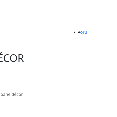
ro
ru
ÉCOR
loane décor