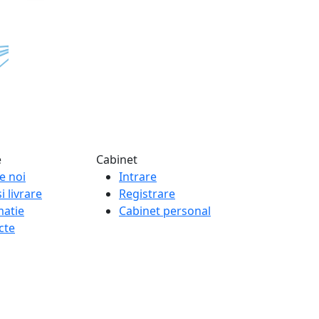
e
Cabinet
e noi
Intrare
i livrare
Registrare
matie
Cabinet personal
cte