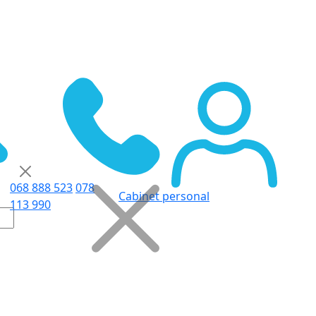
068 888 523
078
Cabinet personal
113 990