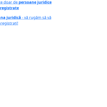
ute doar de
persoane juridice
registrate
na juridică
- vă rugăm să vă
nregistrați!