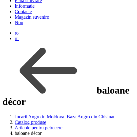
Plata si livrare
Informatie
Contacte
Magazin suvenire
Nou
ro
ru
baloane
décor
Jucarii Angro in Moldova. Baza Angro din Chisinau
Catalog produse
Articole pentru petrecere
baloane décor