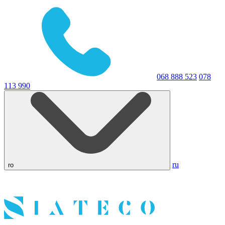
068 888 523
078
113 990
ru
ro