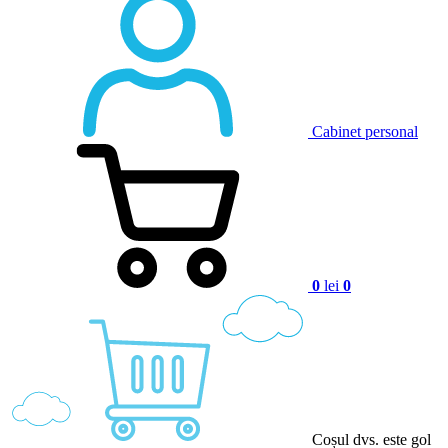
Cabinet personal
0
lei
0
Coșul dvs. este gol