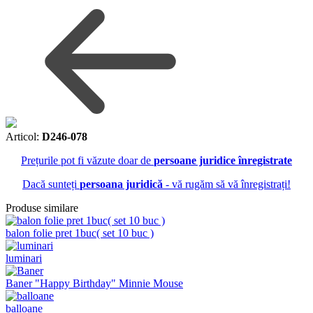
Articol:
D246-078
Prețurile pot fi văzute doar de
persoane juridice înregistrate
Dacă sunteți
persoana juridică
- vă rugăm să vă înregistrați!
Produse similare
balon folie pret 1buc( set 10 buc )
luminari
Baner "Happy Birthday" Minnie Mouse
balloane