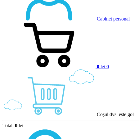
Cabinet personal
0
lei
0
Coșul dvs. este gol
Total:
0
lei