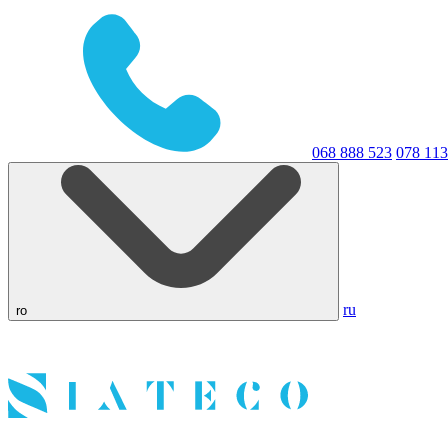
068 888 523
078 113
ru
ro