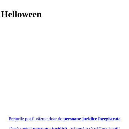
 Helloween
Prețurile pot fi văzute doar de
persoane juridice înregistrate
Dacă sunteți
persoana juridică
- vă rugăm să vă înregistrați!