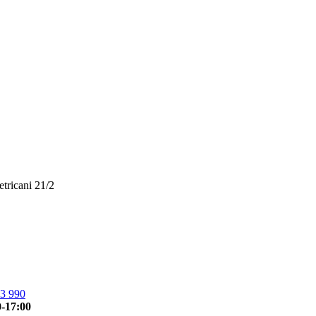
etricani 21/2
3 990
0-17:00