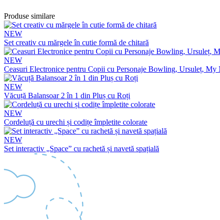
Produse similare
NEW
Set creativ cu mărgele în cutie formă de chitară
NEW
Ceasuri Electronice pentru Copii cu Personaje Bowling, Ursuleț, My 
NEW
Văcuță Balansoar 2 în 1 din Pluș cu Roți
NEW
Cordeluță cu urechi și codițe împletite colorate
NEW
Set interactiv „Space” cu rachetă și navetă spațială