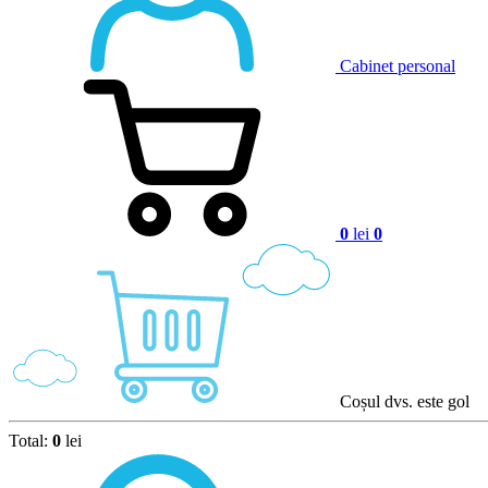
Cabinet personal
0
lei
0
Coșul dvs. este gol
Total:
0
lei