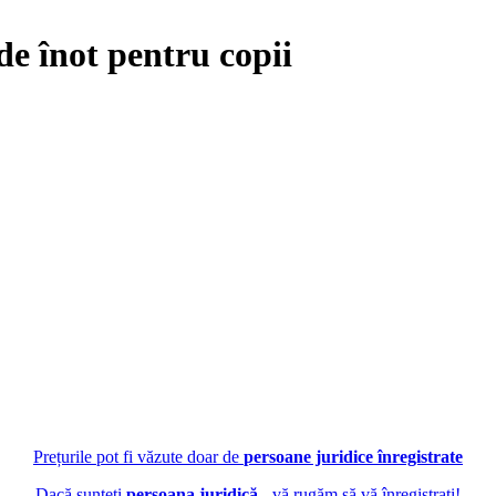
e înot pentru copii
Prețurile pot fi văzute doar de
persoane juridice înregistrate
Dacă sunteți
persoana juridică
- vă rugăm să vă înregistrați!