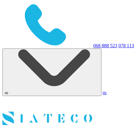
068 888 523
078 113
ru
ro