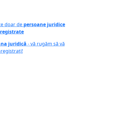
ute doar de
persoane juridice
registrate
na juridică
- vă rugăm să vă
nregistrați!