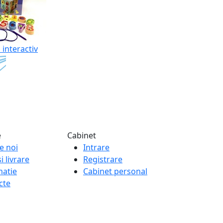
 interactiv
e
Cabinet
e noi
Intrare
i livrare
Registrare
matie
Cabinet personal
cte