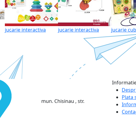
jucarie interactiva
jucarie interactiva
jucarie cub
Informati
Despr
Plata s
mun. Chisinau , str.
Infor
Conta