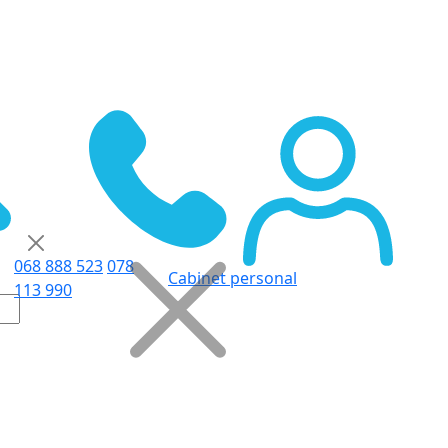
068 888 523
078
Cabinet personal
113 990