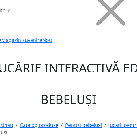
e
Magazin suvenire
Nou
UCĂRIE INTERACTIVĂ E
BEBELUȘI
isinau
Catalog produse
Pentru bebelusi
Jucarii pent
luși