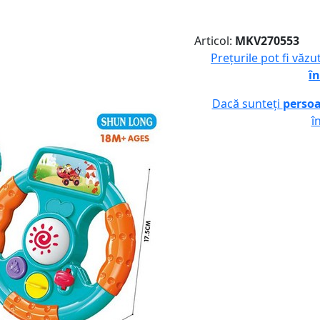
Articol:
MKV270553
Prețurile pot fi văz
în
Dacă sunteți
persoa
î