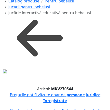
Catalog produse
Pentru bebelusi
Jucarii pentru bebelusi
Jucărie interactivă educativă pentru bebeluși
Articol:
MKV270544
Prețurile pot fi văzute doar de
persoane juridice
înregistrate