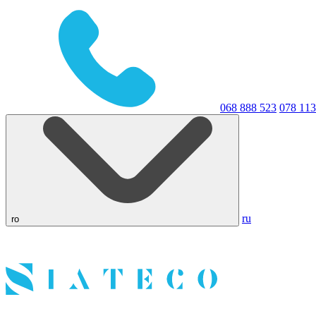
068 888 523
078 113
ru
ro