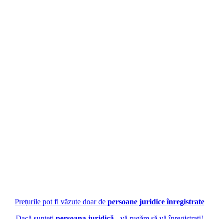
Prețurile pot fi văzute doar de
persoane juridice înregistrate
Dacă sunteți
persoana juridică
- vă rugăm să vă înregistrați!