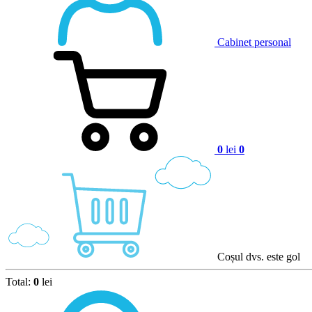
Cabinet personal
0
lei
0
Coșul dvs. este gol
Total:
0
lei