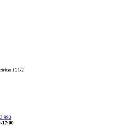
etricani 21/2
3 990
0-17:00