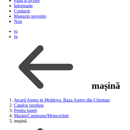
Plata si livrare
Informatie
Contacte
Magazin suvenire
Nou
ro
ru
mașină
Jucarii Angro in Moldova. Baza Angro din Chisinau
Catalog produse
Pentru baieti
Masini/Camioane/Motociclete
mașină