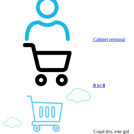
Cabinet personal
0
lei
0
Coșul dvs. este gol