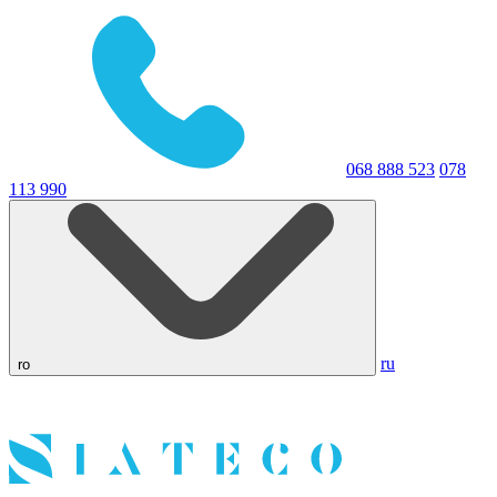
068 888 523
078
113 990
ru
ro