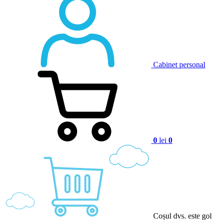
Cabinet personal
0
lei
0
Coșul dvs. este gol