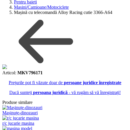
Pentru baieti
Masini/Camioane/Motociclete
Mașină cu telecomandă Alloy Racing cutie 3366-A64
Articol:
MKV796171
Prețurile pot fi văzute doar de
persoane juridice înregistrate
Dacă sunteți
persoana juridică
- vă rugăm să vă înregistrați!
Produse similare
Mașinuțe-dinozauri
r/c jucarie masina