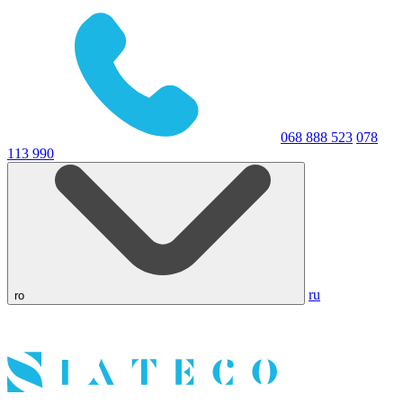
068 888 523
078
113 990
ru
ro